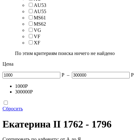
AU53
AU55
MS61
MS62
VG
VF
XF
По этим критериям поиска ничего не найдено
Цена
Р
–
Р
1000
Р
300000
Р
Сбросить
Екатерина II 1762 - 1796
Сортировать по алфавиту: от А до Я