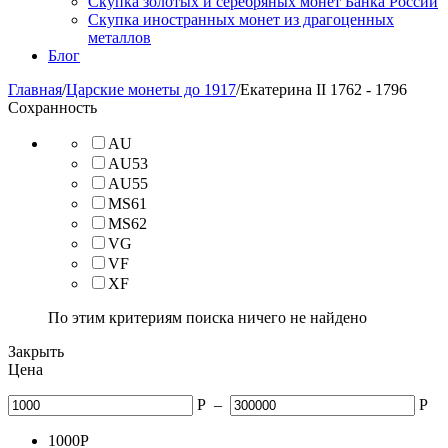
Скупка золотых и серебряных монет Банка России
Скупка иностранных монет из драгоценных
металлов
Блог
Главная
/
Царские монеты до 1917
/
Екатерина II 1762 - 1796
Сохранность
AU
AU53
AU55
MS61
MS62
VG
VF
XF
По этим критериям поиска ничего не найдено
Закрыть
Цена
Р
–
Р
1000
Р