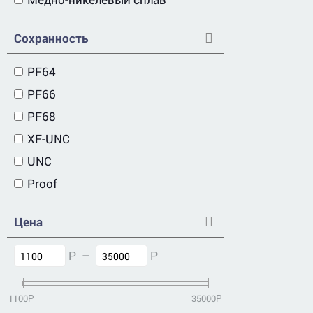
Сохранность
PF64
PF66
PF68
XF-UNC
UNC
Proof
Цена
–
Р
Р
1100
35000
Р
Р