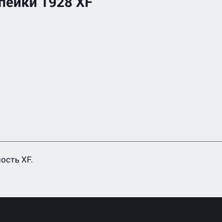
пейки 1928 XF
ость XF.