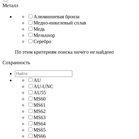
Металл
Алюминиевая бронза
Медно-никелевый сплав
Медь
Мельхиор
Серебро
По этим критериям поиска ничего не найдено
Сохранность
AU
AU-UNC
AU55
MS60
MS61
MS62
MS63
MS64
MS65
MS66