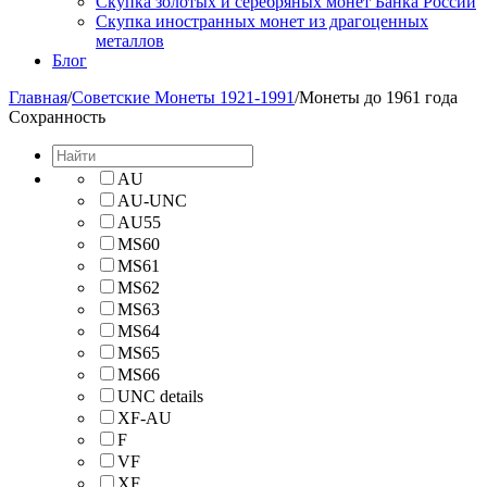
Скупка золотых и серебряных монет Банка России
Скупка иностранных монет из драгоценных
металлов
Блог
Главная
/
Советские Монеты 1921-1991
/
Монеты до 1961 года
Сохранность
AU
AU-UNC
AU55
MS60
MS61
MS62
MS63
MS64
MS65
MS66
UNС details
XF-AU
F
VF
XF