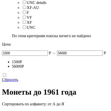
UNС details
XF-AU
F
VF
XF
UNC
По этим критериям поиска ничего не найдено
Цена
Р
–
Р
1500
Р
56000
Р
Сбросить
Монеты до 1961 года
Сортировать по алфавиту: от А до Я